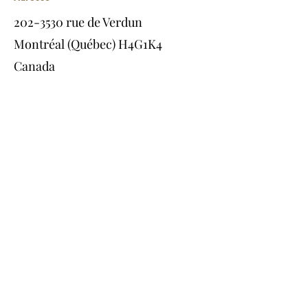
202-3530
rue de Verdun
Montréal (Québec) H4G1K4
Canada
Réseaux sociaux
Heures d'ouverture
Lun.-ven. : 7h - 20 h
Samedi : 9 h - 13 h
Dimanche : Fermé
Politique de confidentialité
Tous Droits Réservés Pélican Peinture Propulsé par
JB
Impact Expert Wix