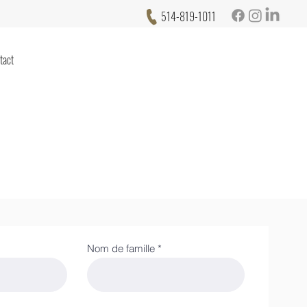
514-819-1011
tact
Nom de famille